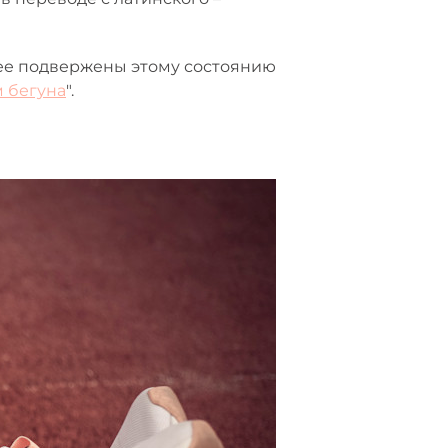
ее подвержены этому состоянию
 бегуна
".