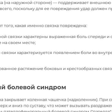
ка (на наружной стороне) — поддерживает внешнюю 
 всего, поскольку для ее повреждения удар должен 
т того, какая именно связка повреждена:
ой связки характерны выраженная боль спереди и 
е на своем месте;
 связки характеризуется появлением боли во внут
ванное растяжение боковых и крестообразных связо
й болевой синдром
а закрывает коленная чашечка (надколенник). При с
рх и вниз по суставу, что может вызывать раздражен
м пателлофеморальный болевой синдром ("пателла" в