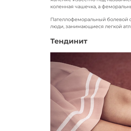
коленная чашечка, а феморальн
Пателлофеморальный болевой с
люди, занимающиеся легкой атле
Тендинит