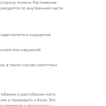
сторону колена. Растяжение
приходится по внутренней части
сзади колена и ощущение
ренней или наружной
к, в таком случае симптомы
гибании и разгибании ноги,
ие и приводить к боли. Это
 переводе с латинского –