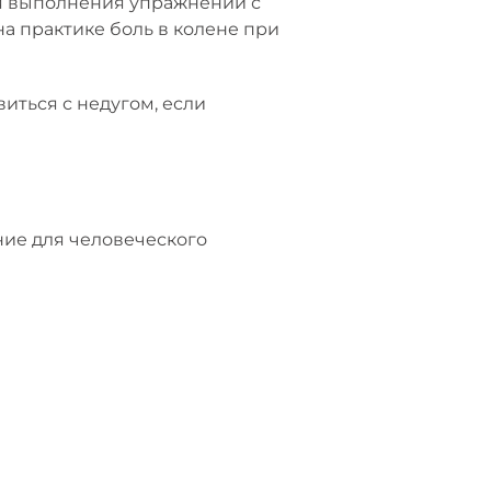
емя выполнения упражнений с
а практике боль в колене при
виться с недугом, если
ние для человеческого