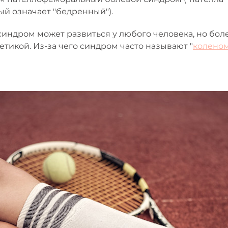
ый означает "бедренный").
индром может развиться у любого человека, но бол
тикой. Из-за чего синдром часто называют "
коленом