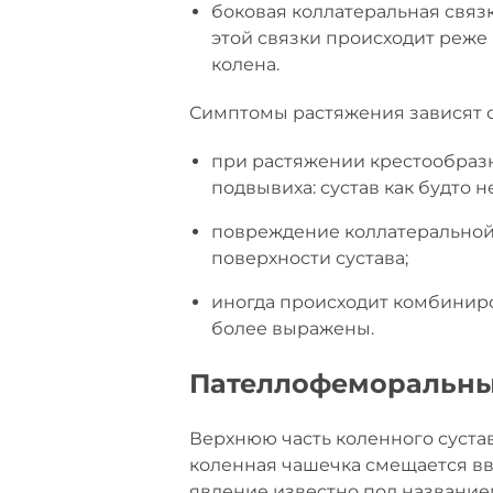
боковая коллатеральная связ
этой связки происходит реже
колена.
Симптомы растяжения зависят о
при растяжении крестообразн
подвывиха: сустав как будто н
повреждение коллатеральной
поверхности сустава;
иногда происходит комбиниро
более выражены.
Пателлофеморальны
Верхнюю часть коленного сустав
коленная чашечка смещается вве
явление известно под название