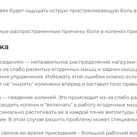
век будет ощущать острую простреливающую боль в
мые распространенные причины боли в коленях при
ика
седаниях — неправильное распределение нагрузки 
з-за слабо развитых ягодичных мышц и задних мышц 
ния упражнения. Избежать этой ошибки можно, если
ит не "нырять" коленями вперед и заставит тело прав
— сведение коленей. Это происходит из-за слабо р
сводить колени и "включать" в работу ягодичные м
симально растягивать ее в каждой точке амплитуды
ие. В этом случае решить проблему может специальн
связок во время приседания – большой рабочий вес.