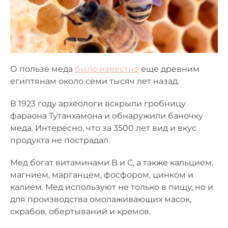
О пользе меда
было известно
еще древним
египтянам около семи тысяч лет назад.
В 1923 году археологи вскрыли гробницу
фараона Тутанхамона и обнаружили баночку
меда. Интересно, что за 3500 лет вид и вкус
продукта не пострадал.
Мед богат витаминами B и С, а также кальцием,
магнием, марганцем, фосфором, цинком и
калием. Мед используют не только в пищу, но и
для производства омолаживающих масок,
скрабов, обертываний и кремов.