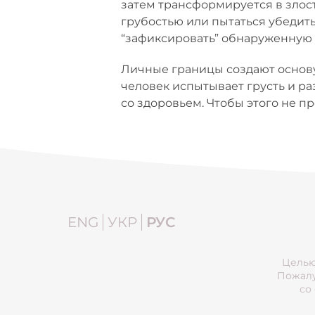
затем трансформируется в злость
грубостью или пытаться убедить
“зафиксировать” обнаруженную 
Личные границы создают основу
человек испытывает грусть и р
со здоровьем. Чтобы этого не пр
ENG
УКР
РУС
Целью
Пожалу
со