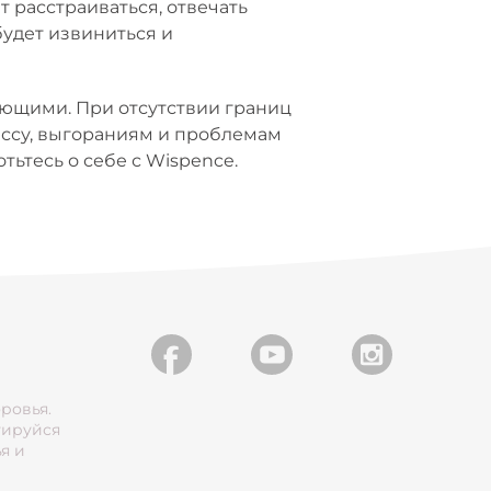
т расстраиваться, отвечать
будет извиниться и
ающими. При отсутствии границ
ессу, выгораниям и проблемам
тьтесь о себе с Wispence.
ровья.
тируйся
я и