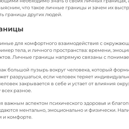
ющими необходимо знать о своих личных границах, 
 выясним, что такое личные границы и зачем их выстр
ть границы других людей.
раницы
димые для комфортного взаимодействия с окружающ
имер тела, и личного пространства: времени, эмоций
ектов. Личные границы напрямую связаны с понимаем
 как большой пузырь вокруг человека, который форм
жет разрушаться, если человек теряет индивидуаль
человек закрывается в себе и устает от влияния окр
у всех разное.
я важным аспектом психического здоровья и благоп
ждаются ментально, эмоционально и физически. Нал
и и комфорте.