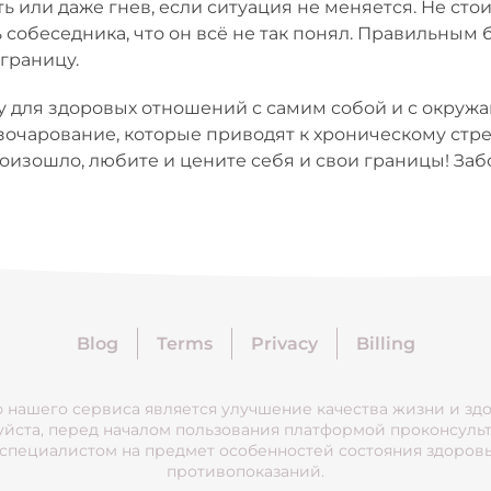
 или даже гнев, если ситуация не меняется. Не стои
 собеседника, что он всё не так понял. Правильным 
границу.
 для здоровых отношений с самим собой и с окруж
азочарование, которые приводят к хроническому стр
оизошло, любите и цените себя и свои границы! Забо
Blog
Terms
Privacy
Billing
 нашего сервиса является улучшение качества жизни и здо
йста, перед началом пользования платформой проконсуль
 специалистом на предмет особенностей состояния здоровь
противопоказаний.