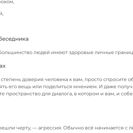
боком,
й,
обеседника
 Большинство людей имеют здоровые личные границы
ах
 степень доверия человека к вам, просто спросите о
зять его вещь или поделиться мнением. И даже полу
е пространство для диалога, в котором и вам, и со
решли черту, — агрессия. Обычно всё начинается с л