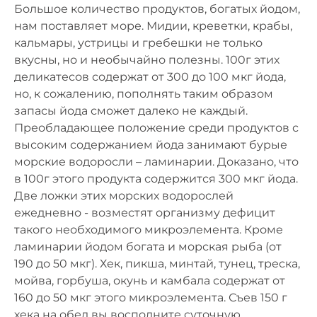
Большое количество продуктов, богатых йодом,
нам поставляет море. Мидии, креветки, крабы,
кальмары, устрицы и гребешки не только
вкусны, но и необычайно полезны. 100г этих
деликатесов содержат от 300 до 100 мкг йода,
но, к сожалению, пополнять таким образом
запасы йода сможет далеко не каждый.
Преобладающее положение среди продуктов с
высоким содержанием йода занимают бурые
морские водоросли – ламинарии. Доказано, что
в 100г этого продукта содержится 300 мкг йода.
Две ложки этих морских водорослей
ежедневно - возместят организму дефицит
такого необходимого микроэлемента. Кроме
ламинарии йодом богата и морская рыба (от
190 до 50 мкг). Хек, пикша, минтай, тунец, треска,
мойва, горбуша, окунь и камбала содержат от
160 до 50 мкг этого микроэлемента. Съев 150 г
хека на обед вы восполните суточную