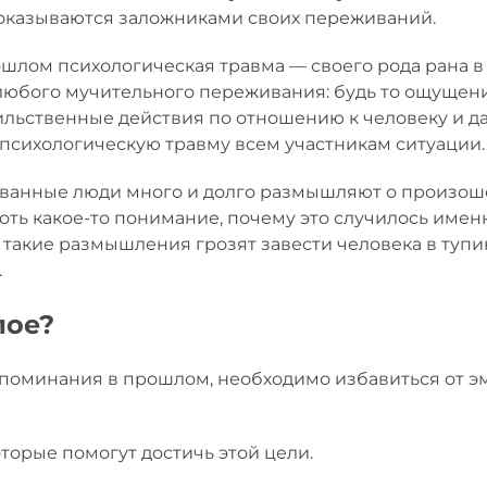
 оказываются заложниками своих переживаний.
шлом психологическая травма — своего рода рана в 
 любого мучительного переживания: будь то ощущени
ильственные действия по отношению к человеку и д
сихологическую травму всем участникам ситуации.
ванные люди много и долго размышляют о произоше
оть какое-то понимание, почему это случилось имен
акие размышления грозят завести человека в тупик 
.
лое?
споминания в прошлом, необходимо избавиться от э
оторые помогут достичь этой цели.