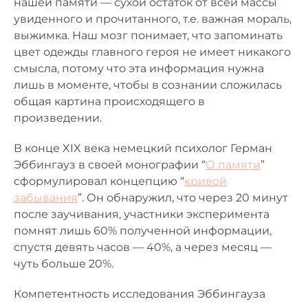
нашей памяти — сухой остаток от всей массы
увиденного и прочитанного, т.е. важная мораль,
выжимка. Наш мозг понимает, что запоминать
цвет одежды главного героя не имеет никакого
смысла, потому что эта информация нужна
лишь в моменте, чтобы в сознании сложилась
общая картина происходящего в
произведении.
В конце XIX века немецкий психолог Герман
Эббингауз в своей монографии “
О памяти
”
сформулировал концепцию “
кривой
забывания
”. Он обнаружил, что через 20 минут
после заучивания, участники эксперимента
помнят лишь 60% полученной информации,
спустя девять часов — 40%, а через месяц —
чуть больше 20%.
Компетентность исследования Эббингауза