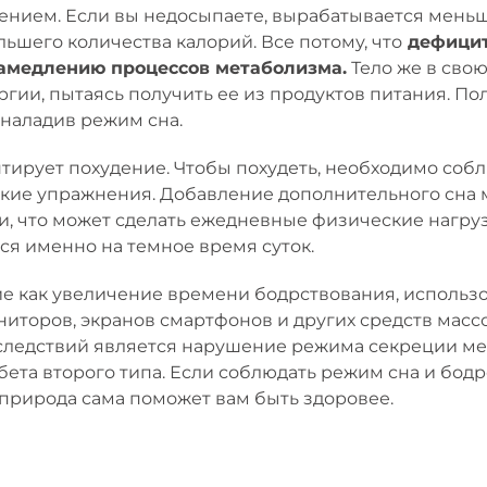
ением. Если вы недосыпаете, вырабатывается меньш
ьшего количества калорий. Все потому, что
дефицит
замедлению процессов метаболизма.
Тело же в сво
гии, пытаясь получить ее из продуктов питания. По
наладив режим сна.
антирует похудение. Чтобы похудеть, необходимо со
кие упражнения. Добавление дополнительного сна 
ии, что может сделать ежедневные физические нагр
ся именно на темное время суток.
ие как увеличение времени бодрствования, использо
иторов, экранов смартфонов и других средств мас
ледствий является нарушение режима секреции мел
та второго типа. Если соблюдать режим сна и бодр
природа сама поможет вам быть здоровее.