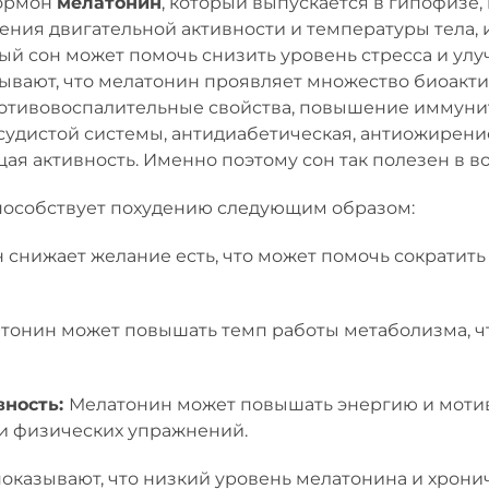
Гормон
мелатонин
, который выпускается в гипофизе,
ения двигательной активности и температуры тела,
ный сон может помочь снизить уровень стресса и ул
ывают, что мелатонин проявляет множество биоактив
ротивовоспалительные свойства, повышение иммуни
осудистой системы, антидиабетическая, антиожирени
я активность. Именно поэтому сон так полезен в в
пособствует похудению следующим образом:
снижает желание есть, что может помочь сократит
тонин может повышать темп работы метаболизма, ч
вность:
Мелатонин может повышать энергию и мотив
и физических упражнений.
 показывают, что низкий уровень мелатонина и хрон