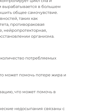
 контролирует цикл сна и
 и вырабатывается в большем
учшить общее самочувствие.
ностей, таких как
тета, противораковая
е, нейропротекторная,
осстановлении организма.
ь количество потребляемых
то может помочь потере жира и
ацию, что может помочь в
ические недосыпания связаны с