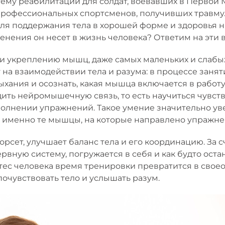
тему реабилитации для солдат, воевавших в Первой 
профессиональных спортсменов, получивших травму.
ля поддержания тела в хорошей форме и здоровья н
енения он несет в жизнь человека? Ответим на эти в
 и укреплению мышц, даже самых маленьких и слабы
 на взаимодействии тела и разума: в процессе заня
ыхания и осознать, какая мышца включается в работ
дить нейромышечную связь, то есть научиться чувст
олнении упражнений. Такое умение значительно уве
я именно те мышцы, на которые направлено упражне
сет, улучшает баланс тела и его координацию. За 
рвную систему, погружается в себя и как будто оста
ес человека время тренировки превратится в свое
почувствовать тело и услышать разум.