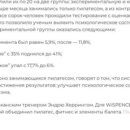
лили их по 20 на две группы: экспериментальную и 
ре месяца занимались только пилатесом, а из кон
 все сорок человек проходили тестирование с оценк
то позволило ученым выявить психологическое сост
ериментальной группы оказались следующими:
мента был равен 5,9%, после — 11,8%;
е” с 35% поднялся до 41%;
е” упал с 17,7% до 6%.
рно занимающихся пилатесом, говорят о том, что си
остижения результатов: улучшает психологическое с
зма.
риканским тренером Эндрю Херрингом. Для WiSPENC
ой объединил пилатес, фитнес и элементы балета.
По