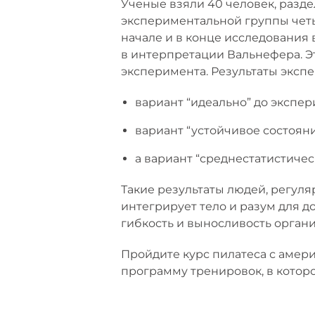
Ученые взяли 40 человек, разде
экспериментальной группы четы
начале и в конце исследования
в интерпретации Вальнефера. Э
эксперимента. Результаты эксп
вариант “идеально” до экспери
вариант “устойчивое состояни
а вариант “среднестатистическо
Такие результаты людей, регуля
интегрирует тело и разум для д
гибкость и выносливость органи
Пройдите курс пилатеса с аме
программу тренировок, в котор