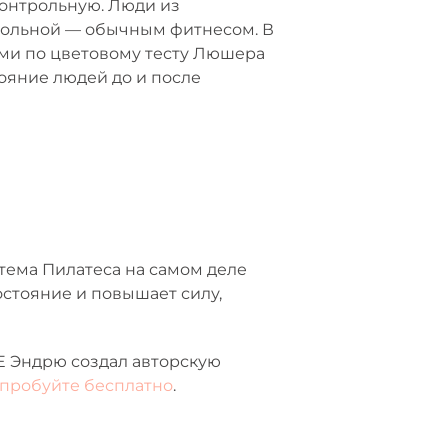
контрольную. Люди из
трольной — обычным фитнесом. В
ами по цветовому тесту Люшера
ояние людей до и после
стема Пилатеса на самом деле
остояние и повышает силу,
E Эндрю создал авторскую
пробуйте бесплатно
.